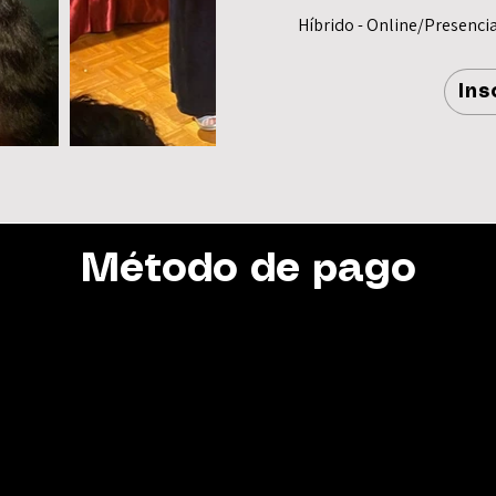
Híbrido - Online/Presencia
Ins
Método de pago
BANCO
BANCO SANTANDER
A NOMBRE DE
JESÚS RAMÓN DELGADO SÁNCHEZ
CLABE
014180606351776746
NRO. DE CUENTA
60635177674