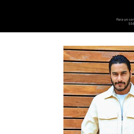
Para un cor
556