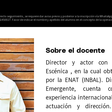
recto seguimiento, se requiere dar aviso previo y posterior a la inscripción vía WhatsA
1450027. Favor de indicar el nombre y apellido del alumno en el concepto de la operac
Sobre el docente
Director y actor con 
Escénica , en la cual o
por la ENAT (INBAL). Di
Emergente, cuenta 
experiencia internaciona
actuación y direcció