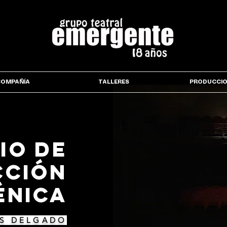
COMPAÑÍA
TALLERES
PRODUCCI
io de
cción
énica
S DELGADO​​