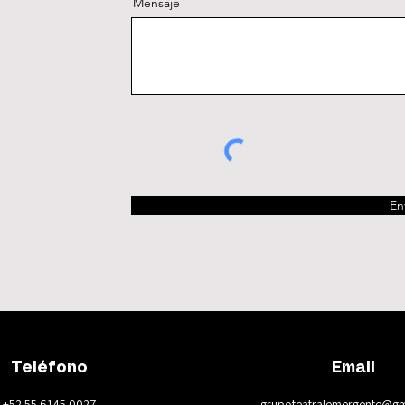
Mensaje
En
Teléfono
Email
+52 55 6145 0027
grupoteatralemergente@gm