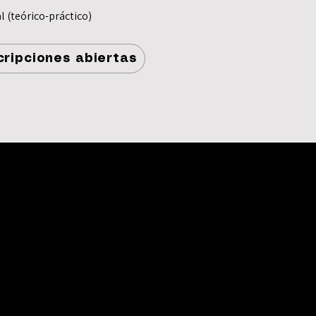
l (teórico-práctico)
cripciones abiertas