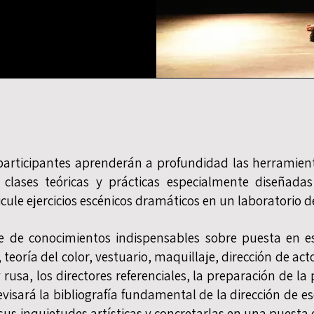
 participantes aprenderán a profundidad las herramien
e clases teóricas y prácticas especialmente diseñadas
ticule ejercicios escénicos dramáticos en un laboratorio d
rie de conocimientos indispensables sobre puesta en es
 teoría del color, vestuario, maquillaje, dirección de act
y rusa, los directores referenciales, la preparación de l
visará la bibliografía fundamental de la dirección de e
s inquietudes artísticas y concretarlas en una puesta 