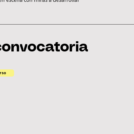
convocatoria
rso